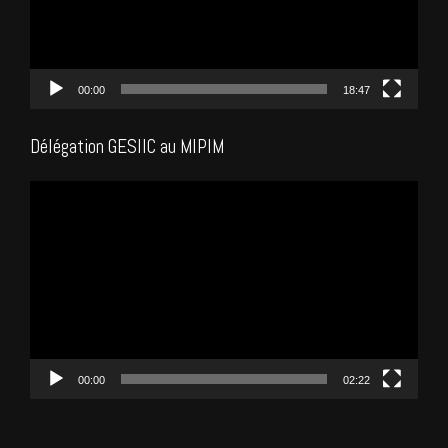
00:00
18:47
Délégation GESIIC au MIPIM
Lecteur
vidéo
00:00
02:22