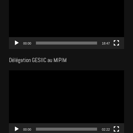
00:00
18:47
Délégation GESIIC au MIPIM
Lecteur
vidéo
00:00
02:22