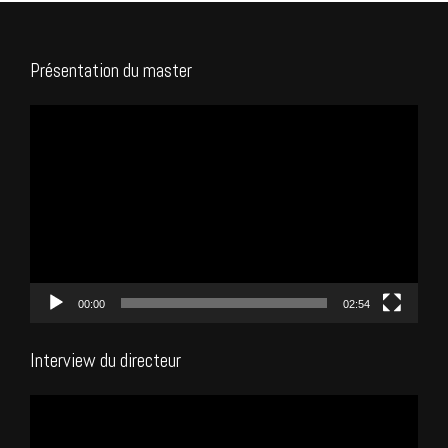
Présentation du master
Lecteur
vidéo
00:00
02:54
Interview du directeur
Lecteur
vidéo