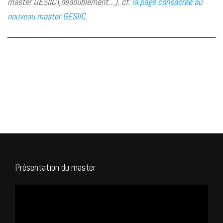
master GESIIC
(
dédoublement…), cf.
la page consacrée au
nouveau master GESIIC
.
Présentation du master
Lecteur
vidéo