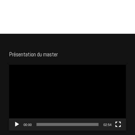
Présentation du master
Lecteur
vidéo
00:00
02:54