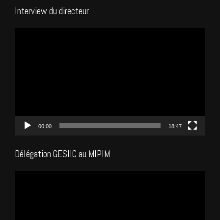
Interview du directeur
Lecteur
vidéo
00:00
18:47
Délégation GESIIC au MIPIM
Lecteur
vidéo