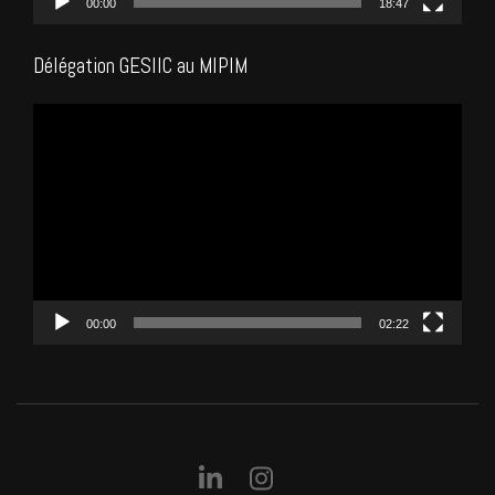
00:00
18:47
Délégation GESIIC au MIPIM
Lecteur
vidéo
00:00
02:22