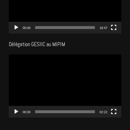
00:00
18:47
Délégation GESIIC au MIPIM
Lecteur
vidéo
00:00
02:22