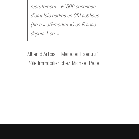
recrutement : +1500 annonces
d’emplois cadres en CDI publiées
(hors « off-market ») en France
depuis 1 an. »
Alban d’Artois – Manager Executif –
Pôle Immobilier chez Michael Page