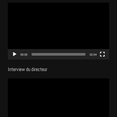
Lecteur
vidéo
00:00
02:54
Interview du directeur
Lecteur
vidéo