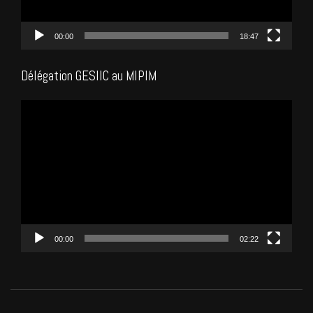
00:00
18:47
Délégation GESIIC au MIPIM
Lecteur
vidéo
00:00
02:22