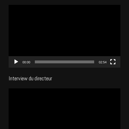
Lecteur
vidéo
00:00
02:54
Interview du directeur
Lecteur
vidéo