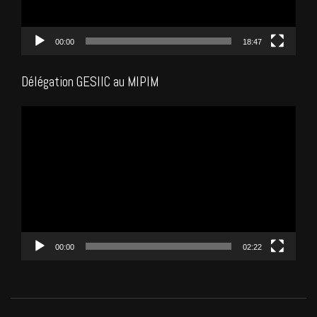
00:00
18:47
Délégation GESIIC au MIPIM
Lecteur
vidéo
00:00
02:22