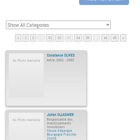
Page
Page
Page
Page
Page
Page
Page
Page
Page
«
1
2
…
31
32
33
34
35
…
44
45
»
Constance
OLIVES
Autre
,
2001 - 2002
No Photo Available
Julien
OLLAGNIER
Responsable des
No Photo Available
Investissements
Immobiliers
Caisse d’épargne
Bourgogne Franche-
Comté