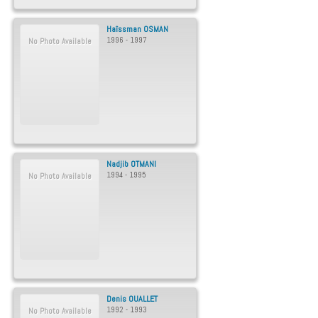
Haîssman
OSMAN
1996 - 1997
No Photo Available
Nadjib
OTMANI
1994 - 1995
No Photo Available
Denis
OUALLET
1992 - 1993
No Photo Available