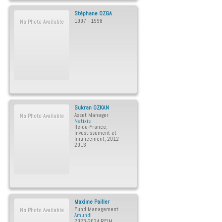
Stéphane
OZGA
1997 - 1998
No Photo Available
Sukran
OZKAN
Asset Manager
No Photo Available
Natixis
Ile-de-France
,
Investissement et
financement
,
2012 -
2013
Maxime
Pailler
Fund Management
No Photo Available
Amundi
2023-2024 REIM
,