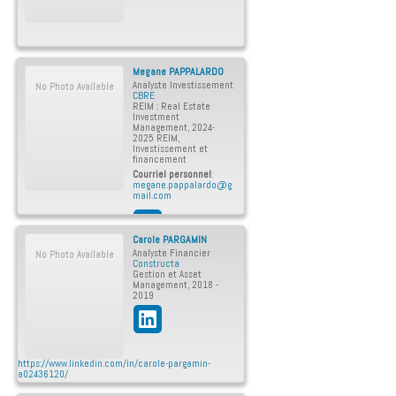
Megane
PAPPALARDO
Analyste Investissement
No Photo Available
CBRE
REIM : Real Estate
Investment
Management
,
2024-
2025 REIM
,
Investissement et
financement
Courriel personnel
:
megane.pappalardo@g
mail.com
Carole
PARGAMIN
Analyste Financier
No Photo Available
Constructa
Gestion et Asset
Management
,
2018 -
2019
https://www.linkedin.com/in/carole-pargamin-
a02436120/