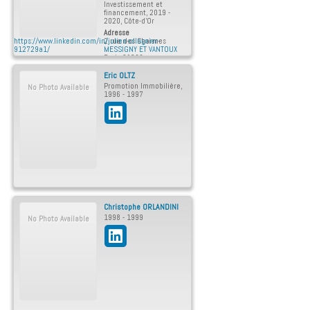
Investissement et
financement
,
2019 -
2020
,
Côte-d'Or
Adresse
https://www.linkedin.com/in/julien-ollagnier-
2 rue des Charmes
912729a1/
MESSIGNY ET VANTOUX
Paris
21380
France
Eric
OLTZ
Courriel personnel
:
Promotion Immobilière
,
No Photo Available
julien.ollagnier@gmail.
1996 - 1997
com
Christophe
ORLANDINI
1998 - 1999
No Photo Available