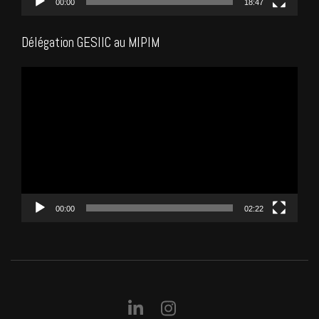
00:00
18:47
Délégation GESIIC au MIPIM
Lecteur
vidéo
00:00
02:22