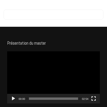
Présentation du master
Lecteur
vidéo
00:00
02:54