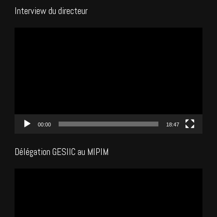
Interview du directeur
Lecteur
vidéo
00:00
18:47
Délégation GESIIC au MIPIM
Lecteur
vidéo