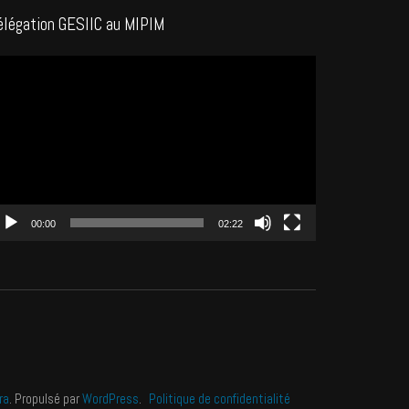
élégation GESIIC au MIPIM
cteur
déo
00:00
02:22
ra
. Propulsé par
WordPress
.
Politique de confidentialité