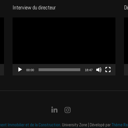
Interview du directeur
D
Lecteur
Le
vidéo
vi
00:00
18:47
ment Immobilier et de la Construction
.
University Zone | Dévelopé par
Thème Ra