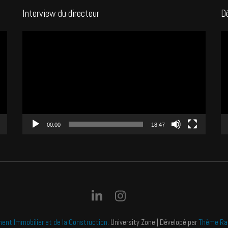
Interview du directeur
D
Lecteur
Le
vidéo
vi
00:00
18:47
ment Immobilier et de la Construction
.
University Zone | Dévelopé par
Thème Ra