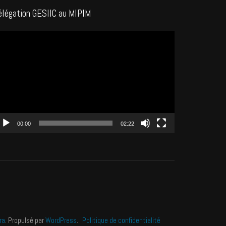
élégation GESIIC au MIPIM
cteur
déo
00:00
02:22
ra
. Propulsé par
WordPress
.
Politique de confidentialité