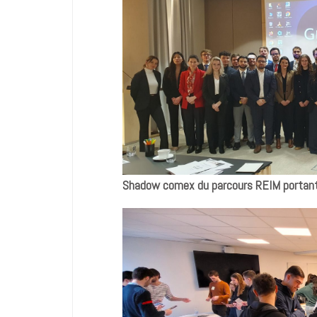
Shadow comex du parcours REIM portant 