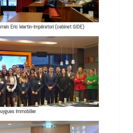
rrain Eric Martin-Impératori (cabinet GIDE)
uygues Immobilier