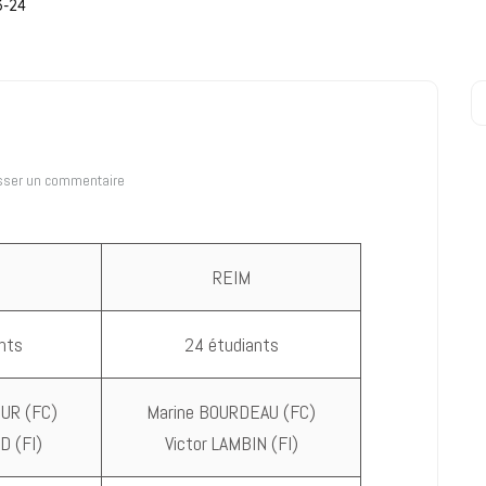
-24
sser un commentaire
REIM
nts
24 étudiants
UR (FC)
Marine BOURDEAU (FC)
D (FI)
Victor LAMBIN (FI)