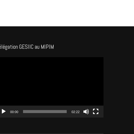
élégation GESIIC au MIPIM
cteur
déo
00:00
02:22