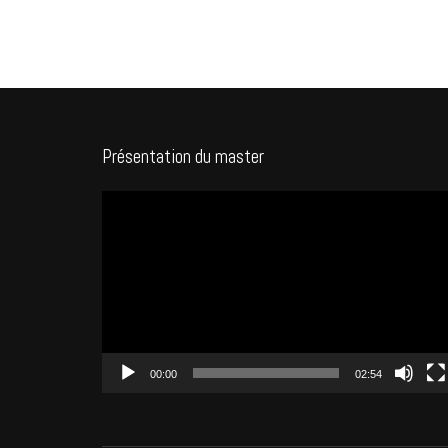
Présentation du master
Lecteur
vidéo
00:00
02:54