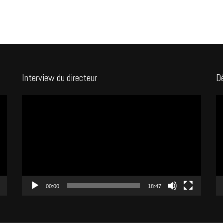
Interview du directeur
D
Lecteur
Le
vidéo
vi
00:00
18:47