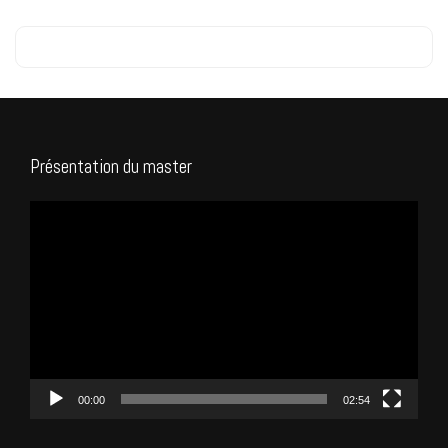
Présentation du master
Lecteur
vidéo
00:00
02:54