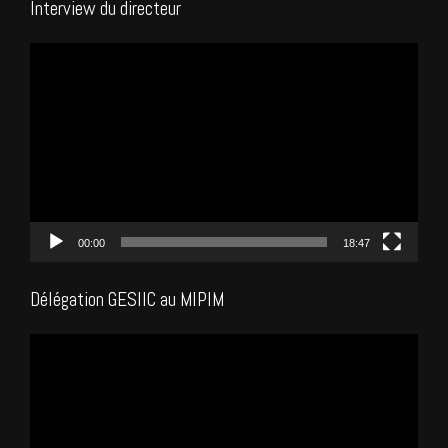
Interview du directeur
Lecteur
vidéo
00:00
18:47
Délégation GESIIC au MIPIM
Lecteur
vidéo